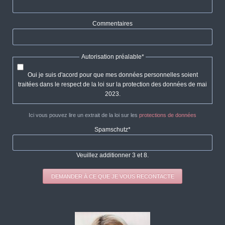
obligatoire
Commentaires
Champ
Autorisation préalable
*
obligatoire
Oui je suis d'acord pour que mes données personnelles soient
traitées dans le respect de la loi sur la protection des données de mai
2023.
Ici vous pouvez lire un extrait de la loi sur les
protections de données
Champ
Spamschutz
*
obligatoire
Veuillez additionner 3 et 8.
DEMANDER À CE QUE JE VOUS RECONTACTE