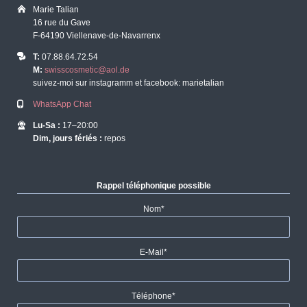
Marie Talian
16 rue du Gave
F-64190 Viellenave-de-Navarrenx
T:
07.88.64.72.54
M:
swisscosmetic@aol.de
suivez-moi sur instagramm et facebook: marietalian
WhatsApp Chat
Lu-Sa :
17–20:00
Dim, jours fériés :
repos
Rappel téléphonique possible
Champ
Nom
*
obligatoire
Champ
E-Mail
*
obligatoire
Champ
Téléphone
*