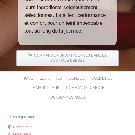
leurs ingrédients soigneusement
sélectionnés. Ils allient performance
et confort pour un teint impeccable
tout au long de la journée.
COMMANDER UN ANTI-CERNES DANS LA
BOUTIQUE DÉESSE
Aller
HOME
LES OFFRES
CONSEIL
COSMÉTICS
au
contenu
LE MAQUILLAGE
COMMANDE DIRECTE
QUI SOMMES NOUS
Liens importants
Cosmetique
Maquillage