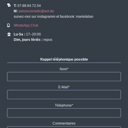
T:
07.88.64.72.54
M:
swisscosmetic@aol.de
suivez-moi sur instagramm et facebook: marietalian
WhatsApp Chat
Lu-Sa :
17–20:00
Dim, jours fériés :
repos
Rappel téléphonique possible
Champ
Nom
*
obligatoire
Champ
E-Mail
*
obligatoire
Champ
Téléphone
*
obligatoire
Commentaires