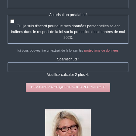
Champ
Autorisation préalable
*
obligatoire
Oui je suis d'acord pour que mes données personnelles soient
traitées dans le respect de la loi sur la protection des données de mai
2023.
Ici vous pouvez lire un extrait de la loi sur les
protections de données
Champ
Spamschutz
*
obligatoire
Veuillez calculer 2 plus 4.
DEMANDER À CE QUE JE VOUS RECONTACTE