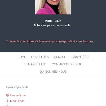
Marie Talian
N´hésitez pas à me contacter.
Trouvez les boutiques de bien-être qui correspondent à vos besoins.
Aller
HOME
LES OFFRES
CONSEIL
COSMÉTICS
au
contenu
LE MAQUILLAGE
COMMANDE DIRECTE
QUI SOMMES NOUS
Liens importants
Cosmetique
Maquillage