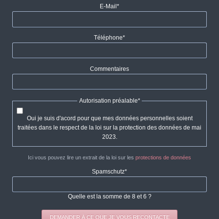
Champ
E-Mail
*
obligatoire
Champ
Téléphone
*
obligatoire
Commentaires
Champ
Autorisation préalable
*
obligatoire
Oui je suis d'acord pour que mes données personnelles soient
traitées dans le respect de la loi sur la protection des données de mai
2023.
Ici vous pouvez lire un extrait de la loi sur les
protections de données
Champ
Spamschutz
*
obligatoire
Quelle est la somme de 8 et 6 ?
DEMANDER À CE QUE JE VOUS RECONTACTE