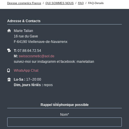
Deesse cosmetics France
QUI SOMMES NOUS
FAQ
FAQ-Details
Adresse & Contacts
Marie Talian
16 rue du Gave
F-64190 Viellenave-de-Navarrenx
T:
07.88.64.72.54
M:
swisscosmetic@aol.de
suivez-moi sur instagramm et facebook: marietalian
WhatsApp Chat
Lu-Sa :
17–20:00
Dim, jours fériés :
repos
Rappel téléphonique possible
Champ
Nom
*
obligatoire