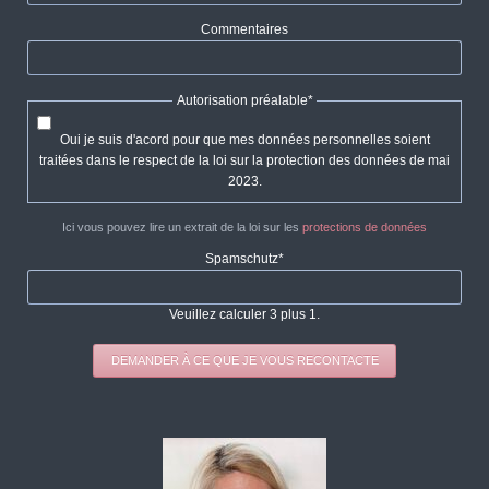
Commentaires
Champ
Autorisation préalable
*
obligatoire
Oui je suis d'acord pour que mes données personnelles soient
traitées dans le respect de la loi sur la protection des données de mai
2023.
Ici vous pouvez lire un extrait de la loi sur les
protections de données
Champ
Spamschutz
*
obligatoire
Veuillez calculer 3 plus 1.
DEMANDER À CE QUE JE VOUS RECONTACTE