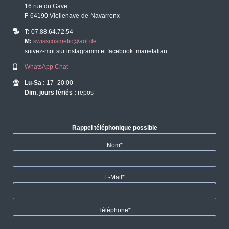
16 rue du Gave
F-64190 Viellenave-de-Navarrenx
T:
07.88.64.72.54
M:
swisscosmetic@aol.de
suivez-moi sur instagramm et facebook: marietalian
WhatsApp Chat
Lu-Sa :
17–20:00
Dim, jours fériés :
repos
Rappel téléphonique possible
Champ
Nom
*
obligatoire
Champ
E-Mail
*
obligatoire
Champ
Téléphone
*
obligatoire