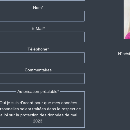
Champ
Nom
*
obligatoire
Champ
E-Mail
*
obligatoire
Champ
Téléphone
*
N´hési
obligatoire
Commentaires
Champ
Autorisation préalable
*
obligatoire
Oui je suis d'acord pour que mes données
rsonnelles soient traitées dans le respect de
la loi sur la protection des données de mai
2023.