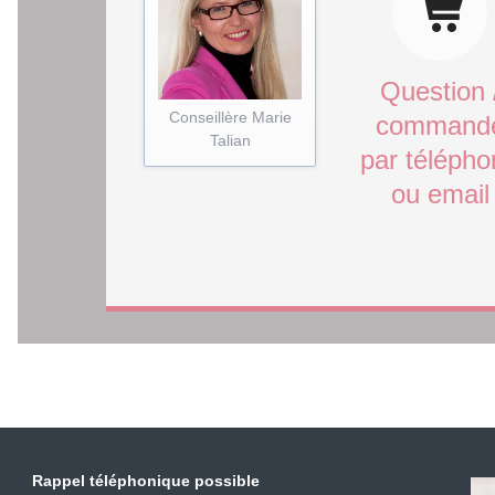
Question 
Conseillère Marie
command
Talian
par téléph
ou email
Rappel téléphonique possible