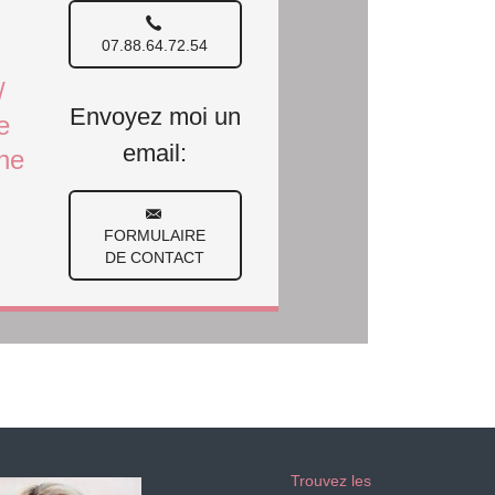
07.88.64.72.54
/
Envoyez moi un
e
email:
one
FORMULAIRE
DE CONTACT
Trouvez les