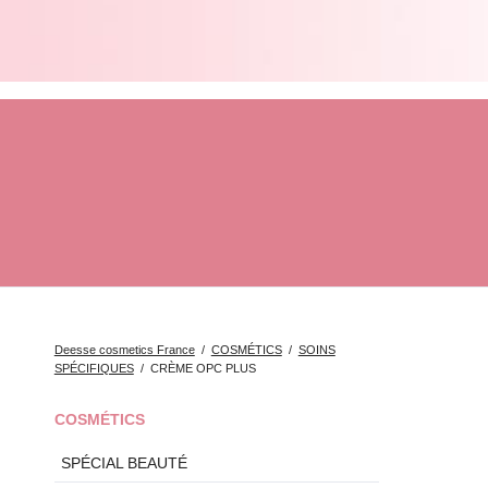
LISTE DES PRODUITS DÉESSE
Deesse cosmetics France
COSMÉTICS
SOINS
SPÉCIFIQUES
CRÈME OPC PLUS
Aller
COSMÉTICS
au
SPÉCIAL BEAUTÉ
contenu