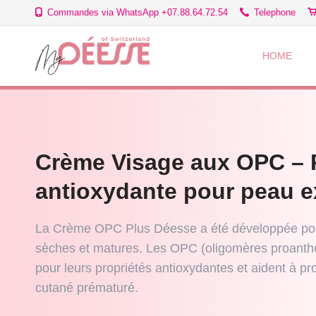
Commandes via WhatsApp +07.88.64.72.54
Telephone
HOME
SPÉCIAL BEAUTÉ
PRIMER
QU'EST-CE QUE LA
FOND DE TEINT
COSMETIQUE VEGA
BLUSH
FARD À PAUPIÈRES
Crème Visage aux OPC – 
LIGNE HIS 6 HERS
LIGNE ABRICOT
antioxydante pour peau e
EYELINER
CRAYON À LÈVRES
LIGNE MY SECRET
LIGNE APPLE STEM
La Crème OPC Plus Déesse a été développée pou
sèches et matures. Les OPC (oligomères proanth
VERNIS OU SOIN DES
ACCESSOIRES
pour leurs propriétés antioxydantes et aident à pr
SOINS DU VISAGE
ONGLES
SOINS SPÉCIFIQUE
cutané prématuré.