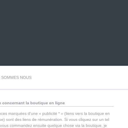
I SOMMES NOUS
 concernant la boutique en ligne
ces marquées d'une « publicité * » (liens vers la boutique en
e) sont des liens de rémunération. Si vous cliquez sur un tel
e vous commandez ensuite quelque chose via la boutique, je