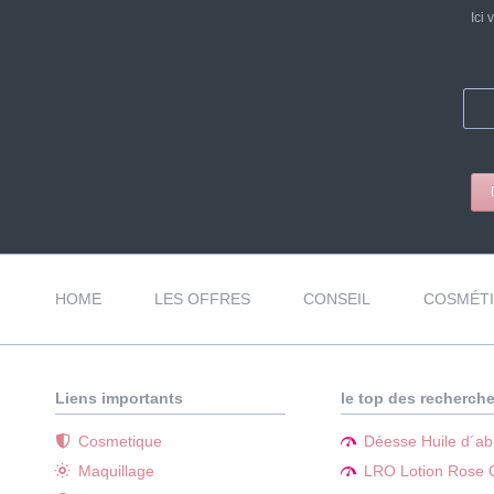
Ici 
Aller
au
HOME
LES OFFRES
CONSEIL
COSMÉT
contenu
Liens importants
le top des recherch
Cosmetique
Déesse Huile d´abr
Maquillage
LRO Lotion Rose O