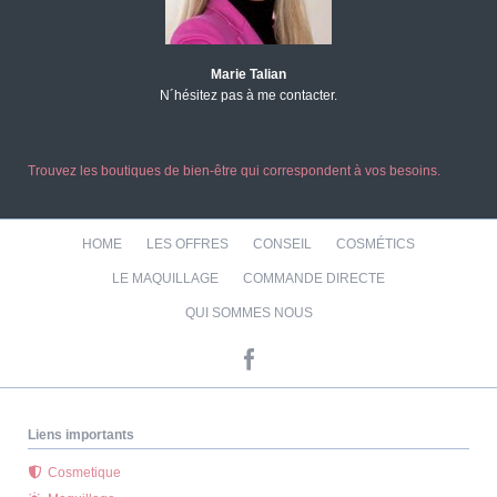
Marie Talian
N´hésitez pas à me contacter.
Trouvez les boutiques de bien-être qui correspondent à vos besoins.
Aller
HOME
LES OFFRES
CONSEIL
COSMÉTICS
au
contenu
LE MAQUILLAGE
COMMANDE DIRECTE
QUI SOMMES NOUS
Liens importants
Cosmetique