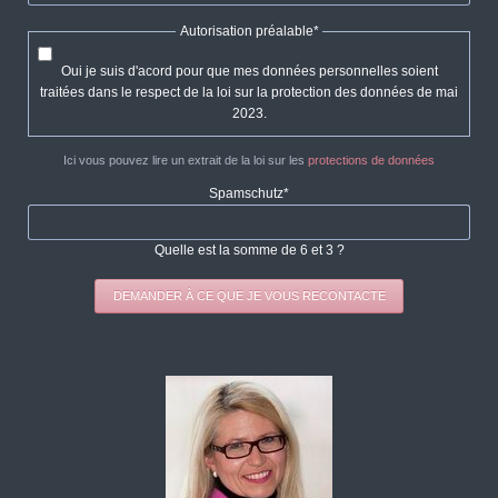
Champ
Autorisation préalable
*
obligatoire
Oui je suis d'acord pour que mes données personnelles soient
traitées dans le respect de la loi sur la protection des données de mai
2023.
Ici vous pouvez lire un extrait de la loi sur les
protections de données
Champ
Spamschutz
*
obligatoire
Quelle est la somme de 6 et 3 ?
DEMANDER À CE QUE JE VOUS RECONTACTE