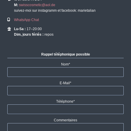
M:
swisscosmetic@aol.de
suivez-moi sur instagramm et facebook: marietalian
WhatsApp Chat
Lu-Sa :
17–20:00
Dim, jours fériés :
repos
Rappel téléphonique possible
Champ
Nom
*
obligatoire
Champ
E-Mail
*
obligatoire
Champ
Téléphone
*
obligatoire
Commentaires