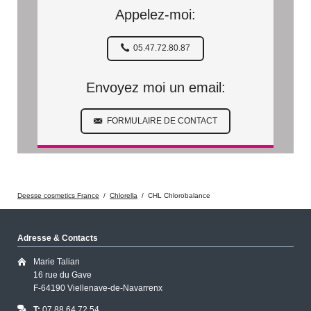
Appelez-moi:
05.47.72.80.87
Envoyez moi un email:
FORMULAIRE DE CONTACT
Deesse cosmetics France
Chlorella
CHL Chlorobalance
Adresse & Contacts
Marie Talian
16 rue du Gave
F-64190 Viellenave-de-Navarrenx
T:
07.88.64.72.54