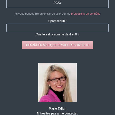
2023.
Ici vous pouvez lire un extrait de la loi sur les
protections de données
Champ
Spamschutz
*
obligatoire
Quelle est la somme de 4 et 8 ?
DEMANDER À CE QUE JE VOUS RECONTACTE
Marie Talian
N´hésitez pas à me contacter.