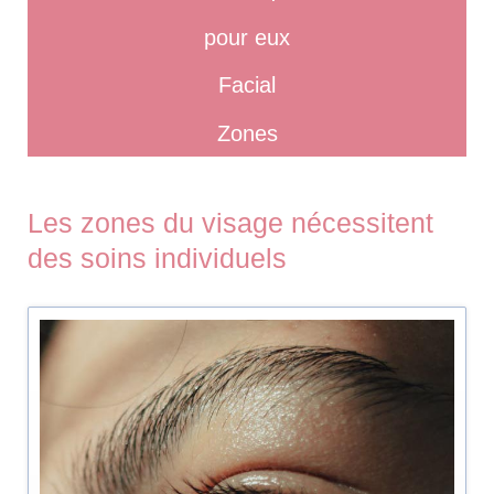
pour eux
Facial
Zones
Les zones du visage nécessitent
des soins individuels