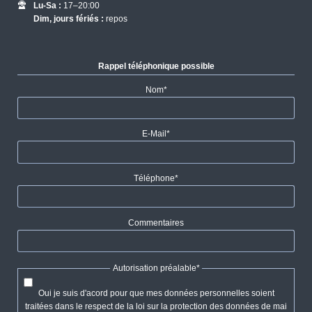
Lu-Sa :
17–20:00
Dim, jours fériés :
repos
Rappel téléphonique possible
Champ
Nom
*
obligatoire
Champ
E-Mail
*
obligatoire
Champ
Téléphone
*
obligatoire
Commentaires
Champ
Autorisation préalable
*
obligatoire
Oui je suis d'acord pour que mes données personnelles soient
traitées dans le respect de la loi sur la protection des données de mai