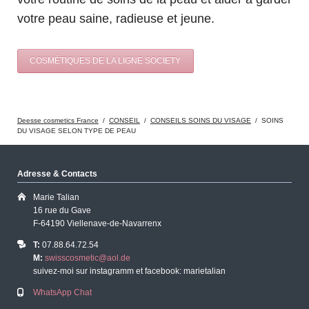
votre peau saine, radieuse et jeune.
COSMÉTIQUES DE LA LIGNE SOCIETY
Deesse cosmetics France
CONSEIL
CONSEILS SOINS DU VISAGE
SOINS
DU VISAGE SELON TYPE DE PEAU
Adresse & Contacts
Marie Talian
16 rue du Gave
F-64190 Viellenave-de-Navarrenx
T:
07.88.64.72.54
M:
swisscosmetic@aol.de
suivez-moi sur instagramm et facebook: marietalian
WhatsApp Chat