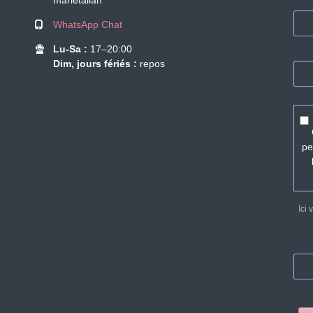
marietalian
WhatsApp Chat
Lu-Sa :
17–20:00
Dim, jours fériés :
repos
pe
Ici 