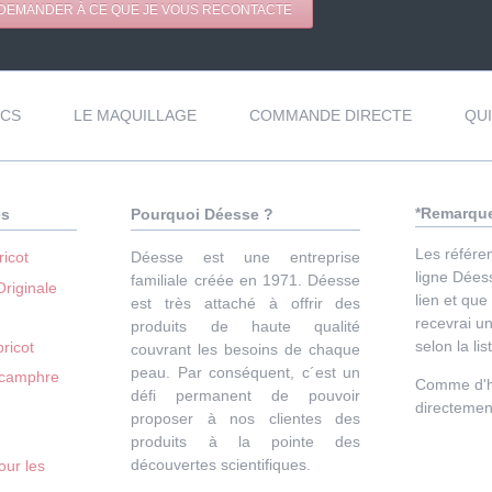
DEMANDER À CE QUE JE VOUS RECONTACTE
ICS
LE MAQUILLAGE
COMMANDE DIRECTE
QU
*Remarque
es
Pourquoi Déesse ?
Les référen
icot
Déesse est une entreprise
ligne Déess
familiale créée en 1971. Déesse
riginale
lien et qu
est très attaché à offrir des
recevrai u
produits de haute qualité
selon la li
bricot
couvrant les besoins de chaque
peau. Par conséquent, c´est un
 camphre
Comme d'ha
défi permanent de pouvoir
directemen
proposer à nos clientes des
produits à la pointe des
découvertes scientifiques.
our les