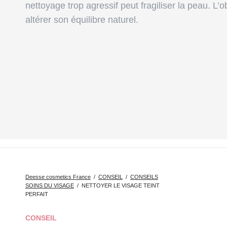
nettoyage trop agressif peut fragiliser la peau. L’o
LISTE DES PRODUITS DÉESSE
altérer son équilibre naturel.
Deesse cosmetics France
CONSEIL
CONSEILS
SOINS DU VISAGE
NETTOYER LE VISAGE TEINT
PERFAIT
Aller
CONSEIL