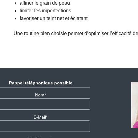
affiner le grain de peau
limiter les imperfections
favoriser un teint net et éclatant
Une routine bien choisie permet d’optimiser l’efficacité d
Rappel téléphonique possible
Champ
Nom
*
obligatoire
Champ
E-Mail
*
obligatoire