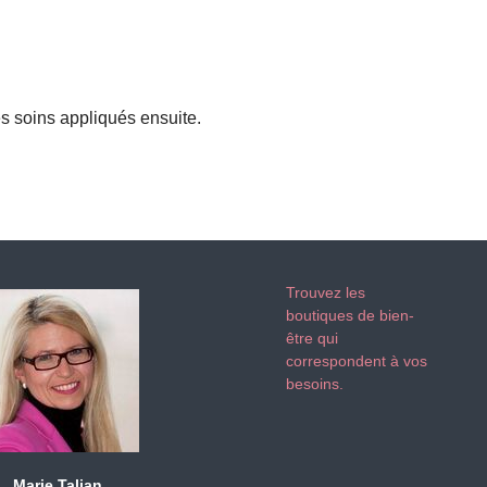
es soins appliqués ensuite.
Trouvez les
boutiques de bien-
être qui
correspondent à vos
besoins.
Marie Talian