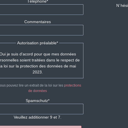
Champ
Téléphone
*
N´hési
obligatoire
Commentaires
Champ
Autorisation préalable
*
obligatoire
Oui je suis d'acord pour que mes données
rsonnelles soient traitées dans le respect de
la loi sur la protection des données de mai
2023.
vous pouvez lire un extrait de la loi sur les
protections
de données
Champ
Spamschutz
*
obligatoire
Veuillez additionner 9 et 7.