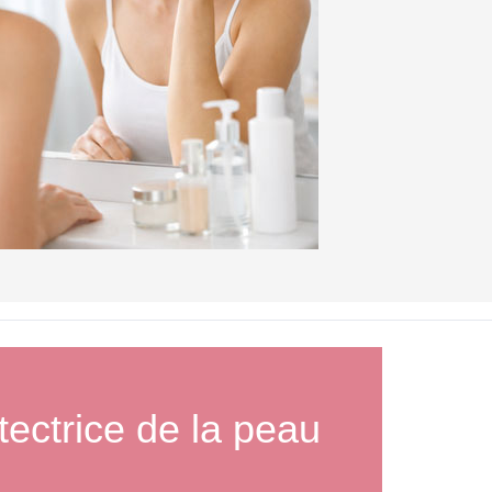
S
tectrice de la peau