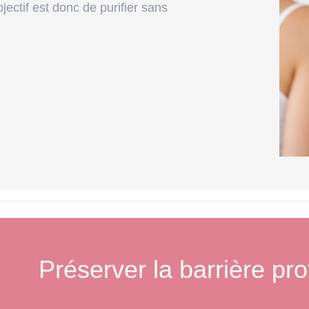
bjectif est donc de purifier sans
CONSEILS SOINS DU VISAGE
PROPRIÉTÉS DE LA PEAU
NETTOYER LE VISAGE TEINT PERFAIT
SOINS DU VISAGE SELON TYPE DE PEAU
REUNION BEAUTE A DOMICILE SOIN VISAGE
PEAU DES HOMMES SOIN VISAGE
CONSEILS D'APPLICATION & GESTES BEAUTÉ
UTILISER CORRECTEMENT LES COSMÉTIQUE
Préserver la barrière pro