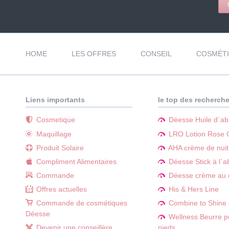
Aller
au
HOME
LES OFFRES
CONSEIL
COSMÉT
contenu
Liens importants
le top des recherch
Cosmetique
Déesse Huile d´abr
Maquillage
LRO Lotion Rose O
Produit Solaire
AHA crème de nuit
Compliment Alimentaires
Déesse Stick à l´a
Commande
Déesse crème au
Offres actuelles
His & Hers Line
Commande de cosmétiques
Combine to Shine
Déesse
Wellness Beurre p
Devenir une conseillère
pieds