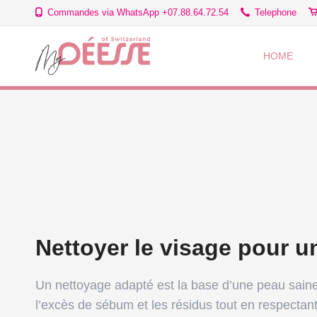
Commandes via WhatsApp +07.88.64.72.54
Telephone
HOME
SPÉCIAL BEAUTÉ
PRIMER
QU'EST-CE QUE LA
FOND DE TEINT
COSMETIQUE VEGA
BLUSH
FARD À PAUPIÈRES
LIGNE HIS 6 HERS
LIGNE ABRICOT
EYELINER
CRAYON À LÈVRES
LIGNE MY SECRET
LIGNE APPLE STEM
Nettoyer le visage pour un
VERNIS OU SOIN DES
ACCESSOIRES
SOINS DU VISAGE
ONGLES
SOINS SPÉCIFIQUE
Un nettoyage adapté est la base d’une peau saine.
l’excès de sébum et les résidus tout en respectant