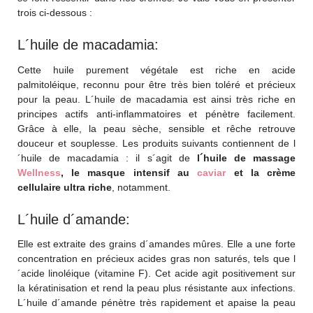
trois ci-dessous :
L´huile de macadamia:
Cette huile purement végétale est riche en acide
palmitoléique, reconnu pour être très bien toléré et précieux
pour la peau. L´huile de macadamia est ainsi très riche en
principes actifs anti-inflammatoires et pénètre facilement.
Grâce à elle, la peau sèche, sensible et rêche retrouve
douceur et souplesse. Les produits suivants contiennent de l
´huile de macadamia : il s´agit de
l´huile de
massage
Wellness
, le masque intensif au
caviar
et la crème
cellulaire ultra riche
, notamment.
L´huile d´amande:
Elle est extraite des grains d´amandes mûres. Elle a une forte
concentration en précieux acides gras non saturés, tels que l
´acide linoléique (vitamine F). Cet acide agit positivement sur
la kératinisation et rend la peau plus résistante aux infections.
L´huile d´amande pénètre très rapidement et apaise la peau