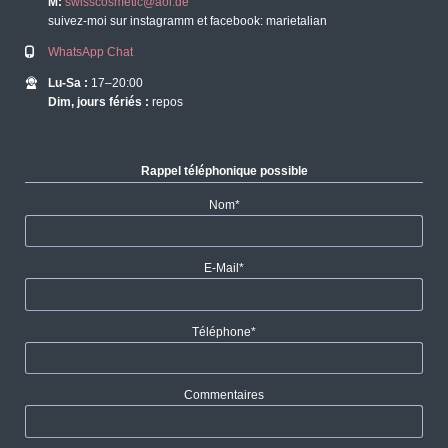
M:
swisscosmetic@aol.de
suivez-moi sur instagramm et facebook: marietalian
WhatsApp Chat
Lu-Sa :
17–20:00
Dim, jours fériés :
repos
Rappel téléphonique possible
Champ
Nom
*
obligatoire
Champ
E-Mail
*
obligatoire
Champ
Téléphone
*
obligatoire
Commentaires