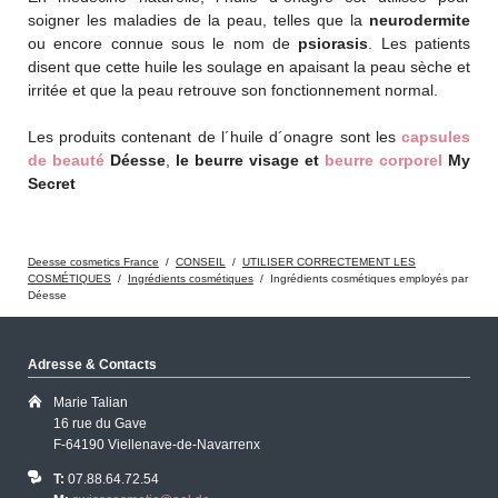
soigner les maladies de la peau, telles que la
neurodermite
ou encore connue sous le nom de
psiorasis
. Les patients
disent que cette huile les soulage en apaisant la peau sèche et
irritée et que la peau retrouve son fonctionnement normal.
Les produits contenant de l´huile d´onagre sont les
capsules
de beauté
Déesse
,
le beurre visage et
beurre corporel
My
Secret
Deesse cosmetics France
CONSEIL
UTILISER CORRECTEMENT LES
COSMÉTIQUES
Ingrédients cosmétiques
Ingrédients cosmétiques employés par
Déesse
Adresse & Contacts
Marie Talian
16 rue du Gave
F-64190 Viellenave-de-Navarrenx
T:
07.88.64.72.54