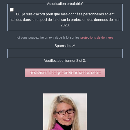
Champ
Autorisation préalable
*
obligatoire
Oui je suis d'acord pour que mes données personnelles soient
traitées dans le respect de la loi sur la protection des données de mai
2023.
Ici vous pouvez lire un extrait de la loi sur les
protections de données
Champ
Spamschutz
*
obligatoire
Veuillez additionner 2 et 3.
DEMANDER À CE QUE JE VOUS RECONTACTE