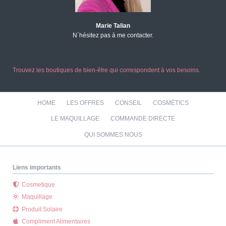
Marie Talian
N´hésitez pas à me contacter.
Trouvez les boutiques de bien-être qui correspondent à vos besoins.
Aller
HOME
LES OFFRES
CONSEIL
COSMÉTICS
au
contenu
LE MAQUILLAGE
COMMANDE DIRECTE
QUI SOMMES NOUS
Liens importants
Cosmetique
Maquillage
Produit Solaire
Compliment Alimentaires