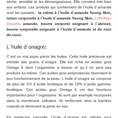
sèche, sensible et les démangeaisons. Elle convient très bien
aux enfants. Les produits qui contiennent de l´huile d´amande
sont les suivants :
la crème à l´huile d´amande Young Skin,
lotion corporelle à l´huile d´amande Young Skin,
LOA Bain
Douche
amande, beurre corporel soignant à l´abricot,
beurre corporelle soignant à l´huile d´amande et de noix
de coco.
L´huile d´onagre
:
C´est un vrai joyau parmi les huiles. Cette huile précieuse est
extraite des grains d´onagre. Elle est riche en acides gras
Omega 6 dont l´organisme a besoin et qu´il ne peut pas
produire lui-même. Ces acides gras polyinsaturés favorisent le
bon fonctionnement de la peau. L´huile d´onagre se compose
de plus de 2/3 d´acide linoléique et de 10% d´acide gamma-
linoléique. Ces acides gras Omega 6 ont des fonctions
importantes pour l´organisme. Ils sont par exemple incorporés
dans la membrane cellulaire. Ils renforcent ainsi la barrière
cutanée et diminuent la perte en eau.
En médecine naturelle, l´huile d´onagre est utilisée pour