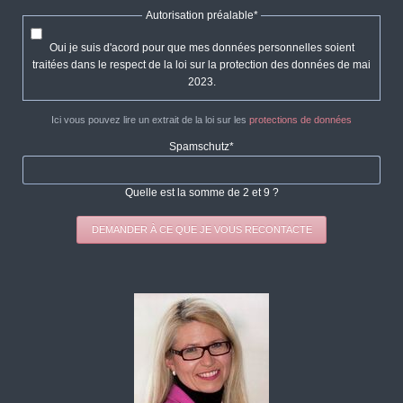
Champ
Autorisation préalable
*
obligatoire
Oui je suis d'acord pour que mes données personnelles soient
traitées dans le respect de la loi sur la protection des données de mai
2023.
Ici vous pouvez lire un extrait de la loi sur les
protections de données
Champ
Spamschutz
*
obligatoire
Quelle est la somme de 2 et 9 ?
DEMANDER À CE QUE JE VOUS RECONTACTE